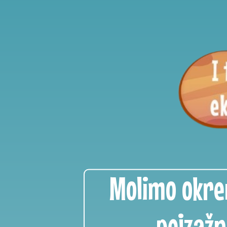
Molimo okren
pejzažn